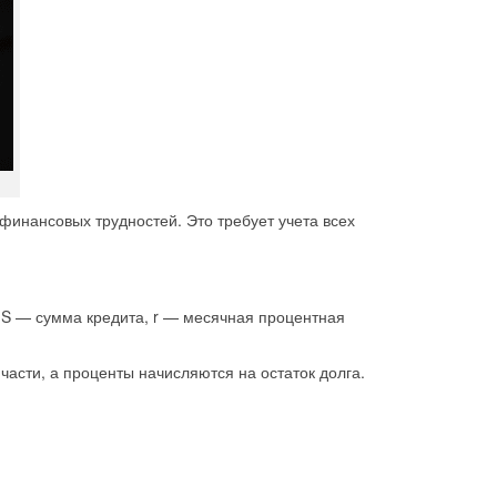
инансовых трудностей. Это требует учета всех
 где S — сумма кредита, r — месячная процентная
асти, а проценты начисляются на остаток долга.