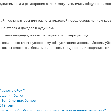
недвижимости и регистрация залога могут увеличить общую стоимос
онлайн-калькуляторы для расчета платежей перед оформлением кред
ние ставок и доходов в будущем.
а случай непредвиденных расходов или потери дохода.
атежа — это ключ к успешному обслуживанию ипотеки. Используйте
 так вы сможете избежать финансовых трудностей и сохранить жил
Маркетплейс» ?
осещения банка
 Топ-5 лучших банков
019 году
елать судебный пристав и чего ожидать ненадежного должника?