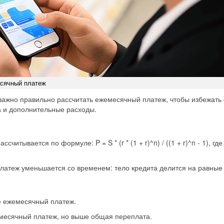
есячный платеж
ажно правильно рассчитать ежемесячный платеж, чтобы избежать ф
а и дополнительные расходы.
считывается по формуле: P = S * (r * (1 + r)^n) / ((1 + r)^n - 1),
атеж уменьшается со временем: тело кредита делится на равные ч
ше ежемесячный платеж.
жемесячный платеж, но выше общая переплата.