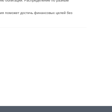
рию облигаций. Распределение по разным
гия поможет достичь финансовых целей без