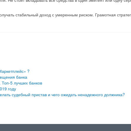
я. Не стоит вкладывать все средства в один эмитент или одну се
получать стабильный доход с умеренным риском. Грамотная страте
Маркетплейс» ?
осещения банка
 Топ-5 лучших банков
019 году
елать судебный пристав и чего ожидать ненадежного должника?